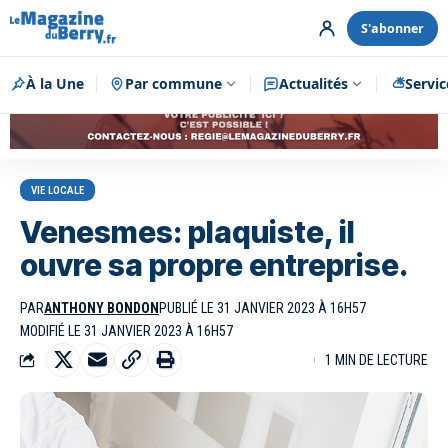
S'abonner
À la Une
Par commune
Publicité
Actualités
Servic
VIE LOCALE
Venesmes: plaquiste, il
ouvre sa propre entreprise.
PAR
ANTHONY BONDON
PUBLIÉ LE 31 JANVIER 2023 À 16H57
MODIFIÉ LE 31 JANVIER 2023 À 16H57
1 MIN DE LECTURE