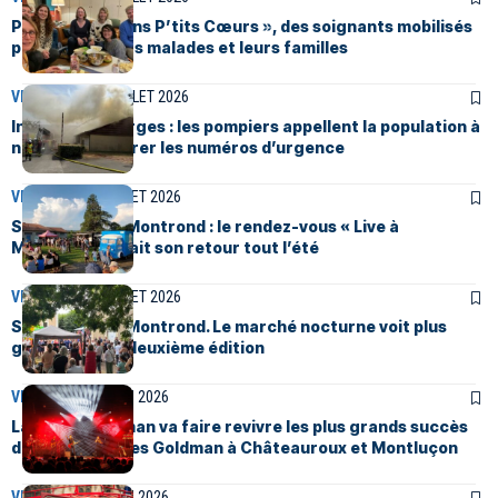
Pigny : « Missions P’tits Cœurs », des soignants mobilisés
pour les enfants malades et leurs familles
VIE LOCALE
14 JUILLET 2026
Incendie à Bourges : les pompiers appellent la population à
ne pas encombrer les numéros d’urgence
VIE LOCALE
6 JUILLET 2026
Saint-Amand-Montrond : le rendez-vous « Live à
Montagnac » fait son retour tout l’été
VIE LOCALE
2 JUILLET 2026
Saint-Amand-Montrond. Le marché nocturne voit plus
grand pour sa deuxième édition
VIE LOCALE
25 JUIN 2026
La TEAM Goldman va faire revivre les plus grands succès
de Jean-Jacques Goldman à Châteauroux et Montluçon
VIE LOCALE
16 JUIN 2026