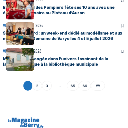
Bourges : le Bal des Pompiers fête ses 10 ans avec une
édition anniversaire au Plateau d’Auron
VIE LOCALE
15 JUIN 2026
Saint-Doulchard : un week-end dédié au modélisme et aux
miniatures au Domaine de Varye les 4 et 5 juillet 2026
VIE LOCALE
6 JUIN 2026
Meillant. Une plongée dans l’univers fascinant de la
lanterne magique à la bibliothèque municipale
1
2
3
…
65
66