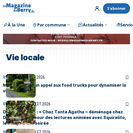
S'abonner
À la Une
Par commune
Publicité
Actualités
Servic
Vie locale
VIE LOCALE
2 AOÛT 2026
Meillant lance un appel aux food trucks pour dynamiser la
vie du village
VIE LOCALE
31 JUILLET 2026
Dun-sur-Auron : « Chez Tante Agatha » déménage chez
Dun Pas d’Âne pour des lectures animées avec Squirelito,
le temps d’une soirée
VIE LOCALE
29 JUILLET 2026