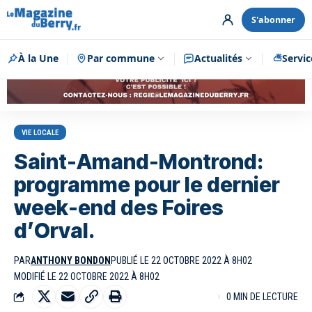
S'abonner
À la Une
Par commune
Publicité
Actualités
Servic
VIE LOCALE
Saint-Amand-Montrond:
programme pour le dernier
week-end des Foires
d’Orval.
PAR
ANTHONY BONDON
PUBLIÉ LE 22 OCTOBRE 2022 À 8H02
MODIFIÉ LE 22 OCTOBRE 2022 À 8H02
0 MIN DE LECTURE