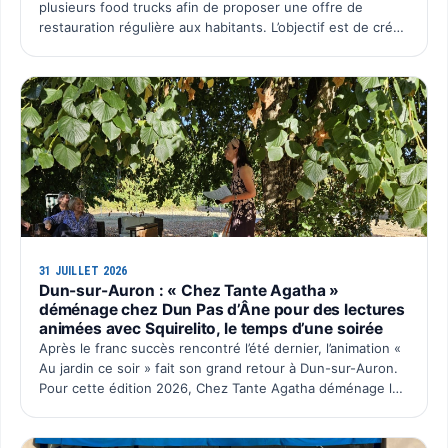
plusieurs food trucks afin de proposer une offre de
restauration régulière aux habitants. L’objectif est de créer
un rendez-vous convivial au cœur du village, avec une p…
31 JUILLET 2026
Dun-sur-Auron : « Chez Tante Agatha »
déménage chez Dun Pas d’Âne pour des lectures
animées avec Squirelito, le temps d’une soirée
Après le franc succès rencontré l’été dernier, l’animation «
Au jardin ce soir » fait son grand retour à Dun-sur-Auron.
Pour cette édition 2026, Chez Tante Agatha déménage le
temps d’une soirée chez Dun Pas d’Âne à La C…