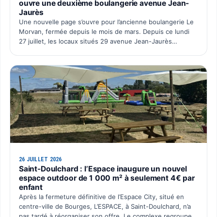
ouvre une deuxième boulangerie avenue Jean-
Jaurès
Une nouvelle page s’ouvre pour l’ancienne boulangerie Le
Morvan, fermée depuis le mois de mars. Depuis ce lundi
27 juillet, les locaux situés 29 avenue Jean-Jaurès
retrouvent une activité avec l’ouverture du deuxième po…
26 JUILLET 2026
Saint-Doulchard : l’Espace inaugure un nouvel
espace outdoor de 1 000 m² à seulement 4€ par
enfant
Après la fermeture définitive de l’Espace City, situé en
centre-ville de Bourges, L’ESPACE, à Saint-Doulchard, n’a
pas tardé à réorganiser son offre. Le complexe regroupe