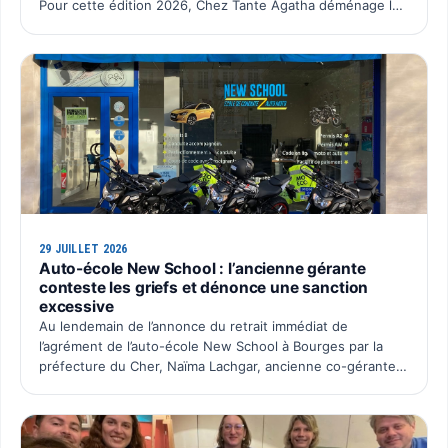
Pour cette édition 2026, Chez Tante Agatha déménage le
temps d’une soirée chez Dun Pas d’Âne à La C…
29 JUILLET 2026
Auto-école New School : l’ancienne gérante
conteste les griefs et dénonce une sanction
excessive
Au lendemain de l’annonce du retrait immédiat de
l’agrément de l’auto-école New School à Bourges par la
préfecture du Cher, Naïma Lachgar, ancienne co-gérante
de la SAS Auto École New School, souhaite faire entendre
sa …