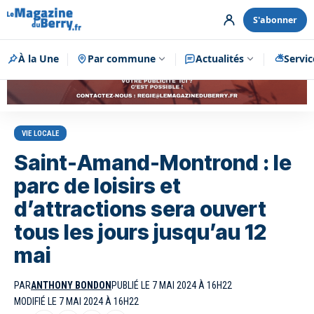
S'abonner
À la Une
Par commune
Publicité
Actualités
Servic
VIE LOCALE
Saint-Amand-Montrond : le
parc de loisirs et
d’attractions sera ouvert
tous les jours jusqu’au 12
mai
PAR
ANTHONY BONDON
PUBLIÉ LE 7 MAI 2024 À 16H22
MODIFIÉ LE 7 MAI 2024 À 16H22