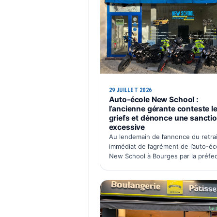
29 JUILLET 2026
Auto-école New School :
l’ancienne gérante conteste l
griefs et dénonce une sancti
excessive
Au lendemain de l’annonce du retrai
immédiat de l’agrément de l’auto-éc
New School à Bourges par la préfe
du Cher, Naïma Lachgar, ancienne 
gérante de la SAS Auto École New
School, souhaite faire entendre sa