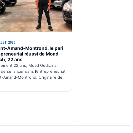
LLET 2026
int-Amand-Montrond, le pari
epreneurial réussi de Moad
ch, 22 ans
lement 22 ans, Moad Oudich a
 de se lancer dans l’entrepreneuriat
nt-Amand-Montrond. Originaire de
lieue parisienne, le jeune chef
eprise a créé il y a quelques mois
ash, une activité dé…