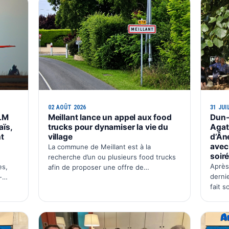
02 AOÛT 2026
31 JUI
ULM
Meillant lance un appel aux food
Dun-
ïs,
trucks pour dynamiser la vie du
Agat
t
village
d’Ân
avec 
La commune de Meillant est à la
soir
recherche d’un ou plusieurs food trucks
Après
es,
afin de proposer une offre de
dernie
-
restauration régulière aux habitants.
fait 
eil
L’objectif est de créer un rendez-vous
Pour 
 situé
convivial au cœur du village, avec une p…
Agath
chez 