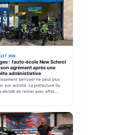
LLET 2026
ges : l’auto-école New School
 son agrément après une
ête administrative
blissement berruyer ne peut plus
er son activité. La préfecture du
a décidé de retirer avec effet
iat l’agrément de la société « SAS
 ÉCOLE NEW SCHOOL ». Cette
ion intervient après plusieurs…