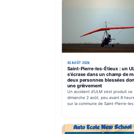
02 AOÛT 2026
Saint-Pierre-les-Étieux : un 
s’écrase dans un champ de ma
deux personnes blessées don
une grièvement
Un accident d’ULM s’est produit ce
dimanche 2 août, peu avant 8 heur
sur la commune de Saint-Pierre-les
Étieux, dans le sud du Cher. L’appar
s’est écrasé dans un champ de maïs
au lieu-dit Boutillon, pour une…