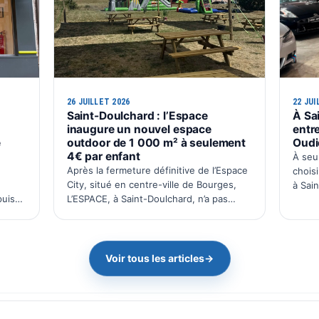
26 JUILLET 2026
22 JUI
Saint-Doulchard : l’Espace
À Sa
inaugure un nouvel espace
entr
e
outdoor de 1 000 m² à seulement
Oudi
4€ par enfant
À seu
Après la fermeture définitive de l’Espace
choisi
City, situé en centre-ville de Bourges,
à Sai
puis
L’ESPACE, à Saint-Doulchard, n’a pas
la ban
 29
tardé à réorganiser son offre. Le
d’entr
e
complexe regroupe désormais l’ensemble
Pac W
me
de ses activités sur un seu…
Voir tous les articles
→