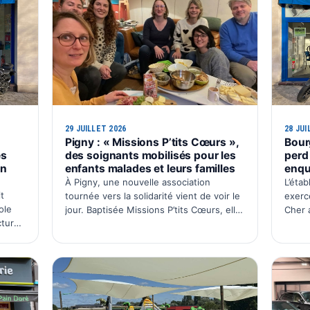
29 JUILLET 2026
28 JUI
Pigny : « Missions P’tits Cœurs »,
Bour
es
des soignants mobilisés pour les
perd
on
enfants malades et leurs familles
enqu
À Pigny, une nouvelle association
L’éta
t
tournée vers la solidarité vient de voir le
exerc
ole
jour. Baptisée Missions P’tits Cœurs, elle
Cher 
cture
a installé son siège social dans la
imméd
co-
commune avec une ambition simple :
AUTO
organiser chaque année un é…
décis
 …