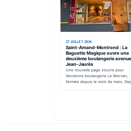
27 JUILLET 2026
Saint-Amand-Montrond : La
Baguette Magique ouvre une
deuxième boulangerie avenu
Jean-Jaurès
Une nouvelle page s’ouvre pour
l’ancienne boulangerie Le Morvan,
fermée depuis le mois de mars. De
ce lundi 27 juillet, les locaux situés
avenue Jean-Jaurès retrouvent un
activité avec l’ouverture du deuxiè
po…