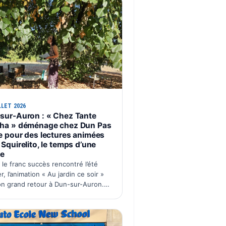
LLET 2026
sur-Auron : « Chez Tante
ha » déménage chez Dun Pas
e pour des lectures animées
Squirelito, le temps d’une
ée
 le franc succès rencontré l’été
r, l’animation « Au jardin ce soir »
son grand retour à Dun-sur-Auron.
cette édition 2026, Chez Tante
a déménage le temps d’une soirée
Dun Pas d’Âne à La C…