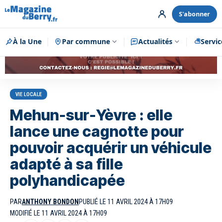
S'abonner
À la Une
Par commune
Publicité
Actualités
Servic
VIE LOCALE
Mehun-sur-Yèvre : elle
lance une cagnotte pour
pouvoir acquérir un véhicule
adapté à sa fille
polyhandicapée
PAR
ANTHONY BONDON
PUBLIÉ LE 11 AVRIL 2024 À 17H09
MODIFIÉ LE 11 AVRIL 2024 À 17H09