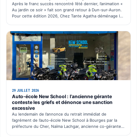
Après le franc succès rencontré l’été dernier, l’animation «
Au jardin ce soir » fait son grand retour à Dun-sur-Auron.
Pour cette édition 2026, Chez Tante Agatha déménage le
temps d’une soirée chez Dun Pas d’Âne à La C…
29 JUILLET 2026
Auto-école New School : l’ancienne gérante
conteste les griefs et dénonce une sanction
excessive
Au lendemain de l’annonce du retrait immédiat de
l’agrément de l’auto-école New School à Bourges par la
préfecture du Cher, Naïma Lachgar, ancienne co-gérante
de la SAS Auto École New School, souhaite faire entendre