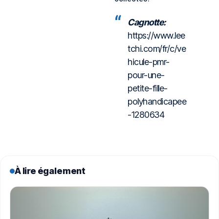
Cagnotte:
https://www.lee
tchi.com/fr/c/ve
hicule-pmr-
pour-une-
petite-fille-
polyhandicapee
-1280634
À lire également