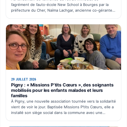
l’agrément de l’auto-école New School à Bourges par la
préfecture du Cher, Naïma Lachgar, ancienne co-gérante
de la SAS Auto École New School, souhaite faire entendre
sa …
29 JUILLET 2026
Pigny : « Missions P’tits Cœurs », des soignants
mobilisés pour les enfants malades et leurs
familles
À Pigny, une nouvelle association tournée vers la solidarité
vient de voir le jour. Baptisée Missions P’tits Cœurs, elle a
installé son siège social dans la commune avec une
ambition simple : organiser chaque année un é…