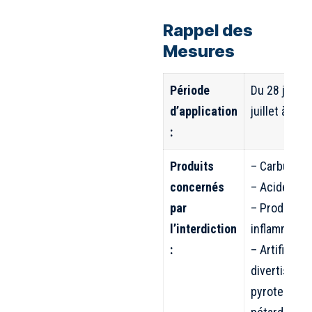
Rappel des
Mesures
Période
Du 28 juin à
d’application
juillet à 8h.
:
Produits
– Carburant
concernés
– Acides
par
– Produits
l’interdiction
inflammabl
:
– Artifices 
divertisseme
pyrotechniq