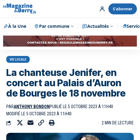
S'abonner
À la Une
Par commune
Publicité
Actualités
Servic
VIE LOCALE
La chanteuse Jenifer, en
concert au Palais d’Auron
de Bourges le 18 novembre
PAR
ANTHONY BONDON
PUBLIÉ LE 5 OCTOBRE 2023 À 11H40
MODIFIÉ LE 5 OCTOBRE 2023 À 11H40
2 MIN DE LECTURE