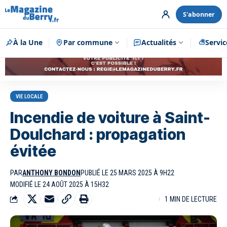
S'abonner
À la Une
Par commune
Publicité
Actualités
Servic
VIE LOCALE
Incendie de voiture à Saint-
Doulchard : propagation
évitée
PAR
ANTHONY BONDON
PUBLIÉ LE 25 MARS 2025 À 9H22
MODIFIÉ LE 24 AOÛT 2025 À 15H32
1 MIN DE LECTURE