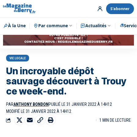
S'abonner
À la Une
Par commune
Publicité
Actualités
Servic
VIE LOCALE
Un incroyable dépôt
sauvage découvert à Trouy
ce week-end.
PAR
ANTHONY BONDON
PUBLIÉ LE 31 JANVIER 2022 À 14H12
MODIFIÉ LE 31 JANVIER 2022 À 14H12
1 MIN DE LECTURE