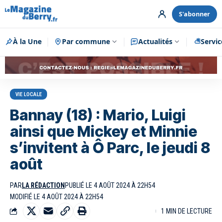
S'abonner
À la Une
Par commune
Publicité
Actualités
Servic
VIE LOCALE
Bannay (18) : Mario, Luigi
ainsi que Mickey et Minnie
s’invitent à Ô Parc, le jeudi 8
août
PAR
LA RÉDACTION
PUBLIÉ LE 4 AOÛT 2024 À 22H54
MODIFIÉ LE 4 AOÛT 2024 À 22H54
1 MIN DE LECTURE