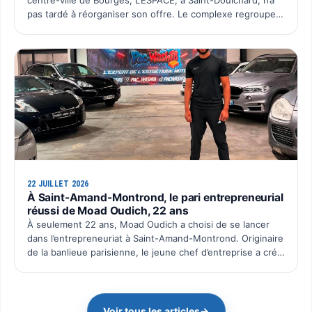
centre-ville de Bourges, L’ESPACE, à Saint-Doulchard, n’a
pas tardé à réorganiser son offre. Le complexe regroupe
désormais l’ensemble de ses activités sur un seu…
22 JUILLET 2026
À Saint-Amand-Montrond, le pari entrepreneurial
réussi de Moad Oudich, 22 ans
À seulement 22 ans, Moad Oudich a choisi de se lancer
dans l’entrepreneuriat à Saint-Amand-Montrond. Originaire
de la banlieue parisienne, le jeune chef d’entreprise a créé
il y a quelques mois Pac Wash, une activité dé…
Voir tous les articles
→