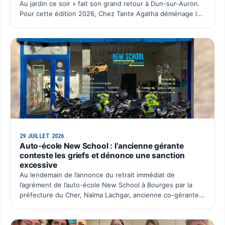
Au jardin ce soir » fait son grand retour à Dun-sur-Auron.
Pour cette édition 2026, Chez Tante Agatha déménage le
temps d’une soirée chez Dun Pas d’Âne à La C…
29 JUILLET 2026
Auto-école New School : l’ancienne gérante
conteste les griefs et dénonce une sanction
excessive
Au lendemain de l’annonce du retrait immédiat de
l’agrément de l’auto-école New School à Bourges par la
préfecture du Cher, Naïma Lachgar, ancienne co-gérante
de la SAS Auto École New School, souhaite faire entendre
sa …