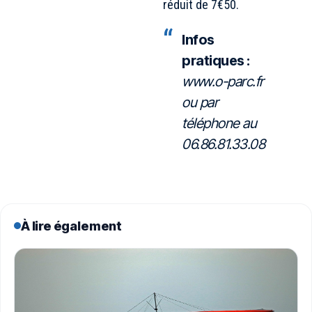
réduit de 7€50.
Infos
pratiques :
www.o-parc.fr
ou par
téléphone au
06.86.81.33.08
À lire également