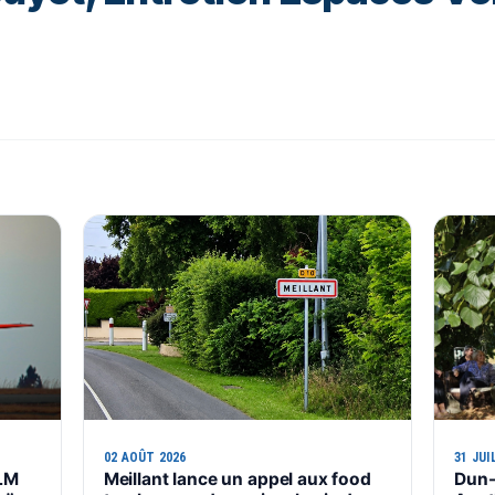
02 AOÛT 2026
31 JUI
ULM
Meillant lance un appel aux food
Dun-