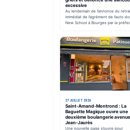
excessive
Au lendemain de l’annonce du retrai
immédiat de l’agrément de l’auto-éc
New School à Bourges par la préfe
du Cher, Naïma Lachgar, ancienne 
gérante de la SAS Auto École New
School, souhaite faire entendre sa
27 JUILLET 2026
Saint-Amand-Montrond : La
Baguette Magique ouvre une
deuxième boulangerie avenu
Jean-Jaurès
Une nouvelle page s’ouvre pour