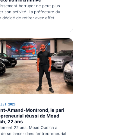
blissement berruyer ne peut plus
er son activité. La préfecture du
a décidé de retirer avec effet
iat l’agrément de la société « SAS
 ÉCOLE NEW SCHOOL ». Cette
ion intervient après plusieurs…
LLET 2026
int-Amand-Montrond, le pari
epreneurial réussi de Moad
ch, 22 ans
lement 22 ans, Moad Oudich a
 de se lancer dans l’entrepreneuriat