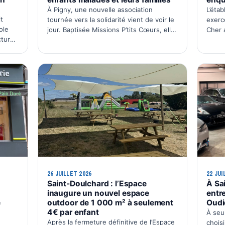
À Pigny, une nouvelle association
L’éta
t
tournée vers la solidarité vient de voir le
exerc
ole
jour. Baptisée Missions P’tits Cœurs, elle
Cher 
cture
a installé son siège social dans la
imméd
co-
commune avec une ambition simple :
AUTO
organiser chaque année un é…
décis
 …
26 JUILLET 2026
22 JUI
Saint-Doulchard : l’Espace
À Sa
inaugure un nouvel espace
entr
e
outdoor de 1 000 m² à seulement
Oudi
4€ par enfant
À seu
Après la fermeture définitive de l’Espace
choisi