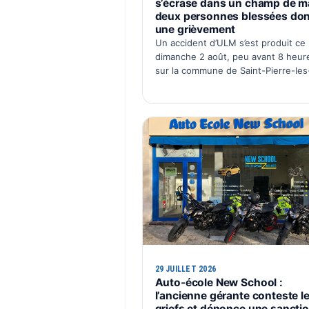
s’écrase dans un champ de ma
deux personnes blessées don
une grièvement
Un accident d’ULM s’est produit ce
dimanche 2 août, peu avant 8 heur
sur la commune de Saint-Pierre-les
Étieux, dans le sud du Cher. L’appar
s’est écrasé dans un champ de maïs
au lieu-dit Boutillon, pour une…
29 JUILLET 2026
Auto-école New School :
l’ancienne gérante conteste l
griefs et dénonce une sancti