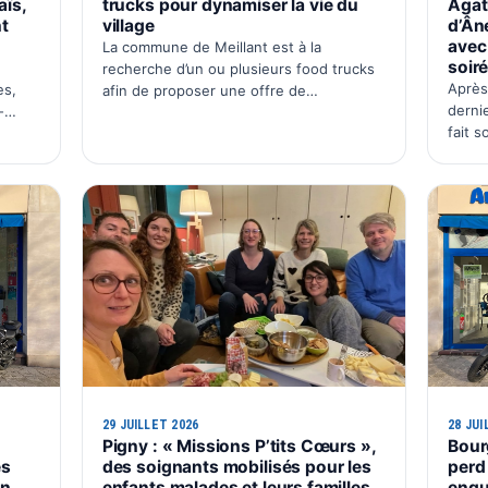
ïs,
trucks pour dynamiser la vie du
Agat
t
village
d’Ân
avec 
La commune de Meillant est à la
soir
recherche d’un ou plusieurs food trucks
Après
es,
afin de proposer une offre de
dernie
-
restauration régulière aux habitants.
fait 
eil
L’objectif est de créer un rendez-vous
Pour 
 situé
convivial au cœur du village, avec une p…
Agath
chez 
29 JUILLET 2026
28 JUI
Pigny : « Missions P’tits Cœurs »,
Bour
es
des soignants mobilisés pour les
perd
on
enfants malades et leurs familles
enqu