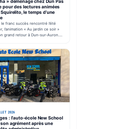
ha » déménage chez Dun Pas
e pour des lectures animées
Squirelito, le temps d’une
ée
 le franc succès rencontré l’été
r, l’animation « Au jardin ce soir »
son grand retour à Dun-sur-Auron.
cette édition 2026, Chez Tante
a déménage le temps d’une soirée
Dun Pas d’Âne à La C…
LLET 2026
ges : l’auto-école New School
 son agrément après une
ête administrative