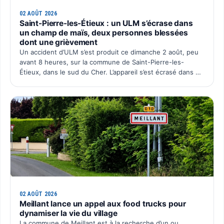
02 AOÛT 2026
Saint-Pierre-les-Étieux : un ULM s’écrase dans
un champ de maïs, deux personnes blessées
dont une grièvement
Un accident d’ULM s’est produit ce dimanche 2 août, peu
avant 8 heures, sur la commune de Saint-Pierre-les-
Étieux, dans le sud du Cher. L’appareil s’est écrasé dans un
champ de maïs situé au lieu-dit Boutillon, pour une…
02 AOÛT 2026
Meillant lance un appel aux food trucks pour
dynamiser la vie du village
La commune de Meillant est à la recherche d’un ou