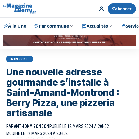
S'abonner
À la Une
Par commune
Publicité
Actualités
Servic
ENTREPRISES
Une nouvelle adresse
gourmande s’installe à
Saint-Amand-Montrond :
Berry Pizza, une pizzeria
artisanale
PAR
ANTHONY BONDON
PUBLIÉ LE 12 MARS 2024 À 20H52
MODIFIÉ LE 12 MARS 2024 À 20H52