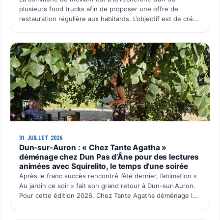
plusieurs food trucks afin de proposer une offre de
restauration régulière aux habitants. L’objectif est de créer
un rendez-vous convivial au cœur du village, avec une p…
31 JUILLET 2026
Dun-sur-Auron : « Chez Tante Agatha »
déménage chez Dun Pas d’Âne pour des lectures
animées avec Squirelito, le temps d’une soirée
Après le franc succès rencontré l’été dernier, l’animation «
Au jardin ce soir » fait son grand retour à Dun-sur-Auron.
Pour cette édition 2026, Chez Tante Agatha déménage le
temps d’une soirée chez Dun Pas d’Âne à La C…