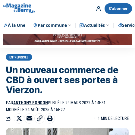
S'abonner
À la Une
Par commune
Publicité
Actualités
Servic
ENTREPRISES
Un nouveau commerce de
CBD à ouvert ses portes à
Vierzon.
PAR
ANTHONY BONDON
PUBLIÉ LE 29 MARS 2022 À 14H31
MODIFIÉ LE 24 AOÛT 2025 À 15H27
1 MIN DE LECTURE