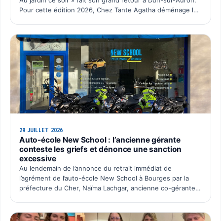
Au jardin ce soir » fait son grand retour à Dun-sur-Auron.
Pour cette édition 2026, Chez Tante Agatha déménage le
temps d’une soirée chez Dun Pas d’Âne à La C…
29 JUILLET 2026
Auto-école New School : l’ancienne gérante
conteste les griefs et dénonce une sanction
excessive
Au lendemain de l’annonce du retrait immédiat de
l’agrément de l’auto-école New School à Bourges par la
préfecture du Cher, Naïma Lachgar, ancienne co-gérante
de la SAS Auto École New School, souhaite faire entendre
sa …