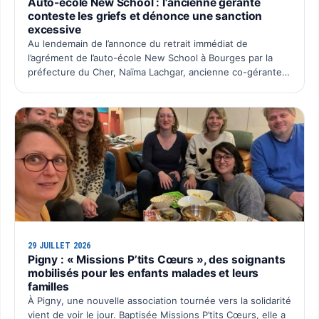
Auto-école New School : l’ancienne gérante
conteste les griefs et dénonce une sanction
excessive
Au lendemain de l’annonce du retrait immédiat de
l’agrément de l’auto-école New School à Bourges par la
préfecture du Cher, Naïma Lachgar, ancienne co-gérante
de la SAS Auto École New School, souhaite faire entendre
sa …
29 JUILLET 2026
Pigny : « Missions P’tits Cœurs », des soignants
mobilisés pour les enfants malades et leurs
familles
À Pigny, une nouvelle association tournée vers la solidarité
vient de voir le jour. Baptisée Missions P’tits Cœurs, elle a