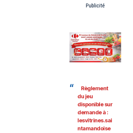
Publicité
Règlement
du jeu
disponible sur
demande à :
lesvitrines.sai
ntamandoise