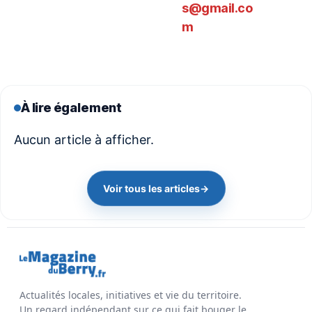
s@gmail.co
m
À lire également
Aucun article à afficher.
Voir tous les articles
→
Actualités locales, initiatives et vie du territoire.
Un regard indépendant sur ce qui fait bouger le