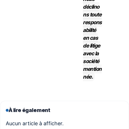
déclino
ns toute
respons
abilité
en cas
de litige
avec la
société
mention
née.
À lire également
Aucun article à afficher.