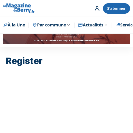
S'abonner
À la Une
Par commune
Publicité
Actualités
Servic
Register