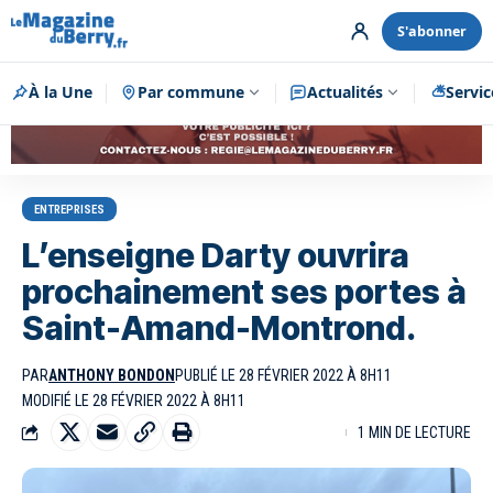
S'abonner
À la Une
Par commune
Publicité
Actualités
Servic
ENTREPRISES
L’enseigne Darty ouvrira
prochainement ses portes à
Saint-Amand-Montrond.
PAR
ANTHONY BONDON
PUBLIÉ LE 28 FÉVRIER 2022 À 8H11
MODIFIÉ LE 28 FÉVRIER 2022 À 8H11
1 MIN DE LECTURE