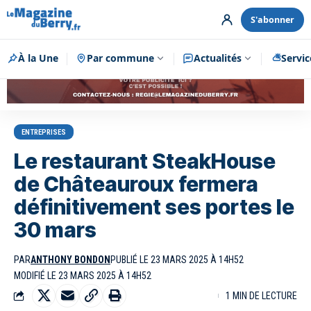
S'abonner
À la Une
Par commune
Publicité
Actualités
Servic
ENTREPRISES
Le restaurant SteakHouse
de Châteauroux fermera
définitivement ses portes le
30 mars
PAR
ANTHONY BONDON
PUBLIÉ LE 23 MARS 2025 À 14H52
MODIFIÉ LE 23 MARS 2025 À 14H52
1 MIN DE LECTURE