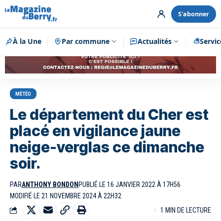
S'abonner
À la Une
Par commune
Publicité
Actualités
Servic
MÉTÉO
Le département du Cher est
placé en vigilance jaune
neige-verglas ce dimanche
soir.
PAR
ANTHONY BONDON
PUBLIÉ LE 16 JANVIER 2022 À 17H56
MODIFIÉ LE 21 NOVEMBRE 2024 À 22H32
1 MIN DE LECTURE