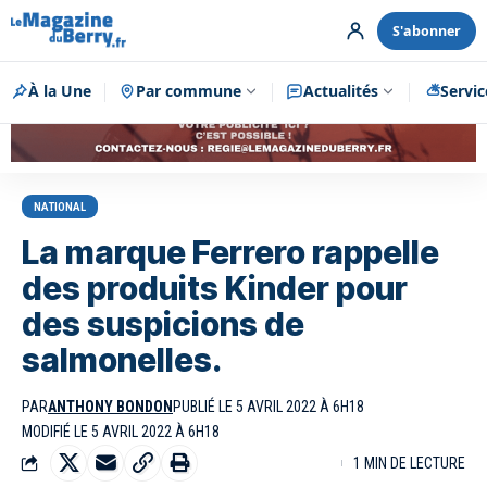
S'abonner
À la Une
Par commune
Publicité
Actualités
Servic
NATIONAL
La marque Ferrero rappelle
des produits Kinder pour
des suspicions de
salmonelles.
PAR
ANTHONY BONDON
PUBLIÉ LE 5 AVRIL 2022 À 6H18
MODIFIÉ LE 5 AVRIL 2022 À 6H18
1 MIN DE LECTURE