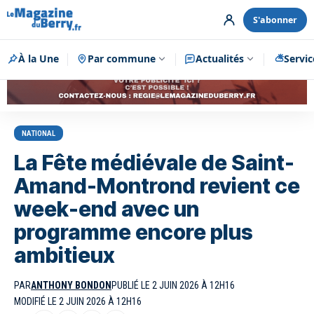
S'abonner
À la Une
Par commune
Publicité
Actualités
Servic
NATIONAL
La Fête médiévale de Saint-
Amand-Montrond revient ce
week-end avec un
programme encore plus
ambitieux
PAR
ANTHONY BONDON
PUBLIÉ LE 2 JUIN 2026 À 12H16
MODIFIÉ LE 2 JUIN 2026 À 12H16