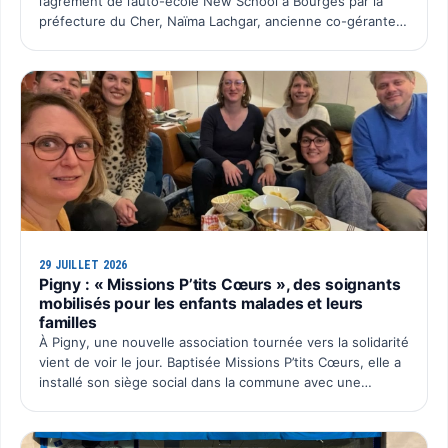
l’agrément de l’auto-école New School à Bourges par la
préfecture du Cher, Naïma Lachgar, ancienne co-gérante
de la SAS Auto École New School, souhaite faire entendre
sa …
29 JUILLET 2026
Pigny : « Missions P’tits Cœurs », des soignants
mobilisés pour les enfants malades et leurs
familles
À Pigny, une nouvelle association tournée vers la solidarité
vient de voir le jour. Baptisée Missions P’tits Cœurs, elle a
installé son siège social dans la commune avec une
ambition simple : organiser chaque année un é…