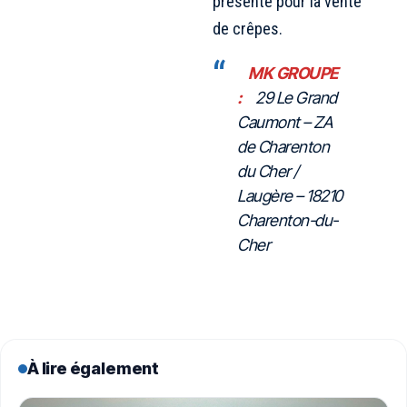
présente pour la vente
de crêpes.
MK GROUPE
:
29 Le Grand
Caumont – ZA
de Charenton
du Cher /
Laugère – 18210
Charenton-du-
Cher
À lire également