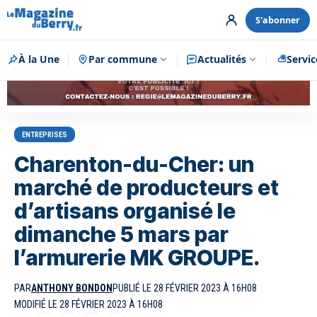
S'abonner
À la Une
Par commune
Publicité
Actualités
Servic
ENTREPRISES
Charenton-du-Cher: un
marché de producteurs et
d’artisans organisé le
dimanche 5 mars par
l’armurerie MK GROUPE.
PAR
ANTHONY BONDON
PUBLIÉ LE 28 FÉVRIER 2023 À 16H08
MODIFIÉ LE 28 FÉVRIER 2023 À 16H08