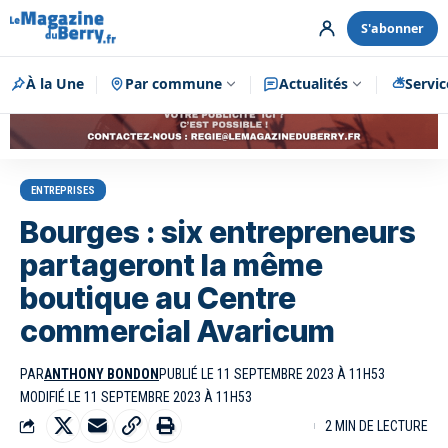
S'abonner
À la Une
Par commune
Publicité
Actualités
Servic
ENTREPRISES
Bourges : six entrepreneurs
partageront la même
boutique au Centre
commercial Avaricum
PAR
ANTHONY BONDON
PUBLIÉ LE 11 SEPTEMBRE 2023 À 11H53
MODIFIÉ LE 11 SEPTEMBRE 2023 À 11H53
2 MIN DE LECTURE